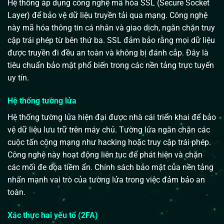
Hệ thống áp dụng công nghệ mã hóa SSL (Secure Socket
Layer) để bảo vệ dữ liệu truyền tải qua mạng. Công nghệ
này mã hóa thông tin cá nhân và giao dịch, ngăn chặn truy
cập trái phép từ bên thứ ba. SSL đảm bảo rằng mọi dữ liệu
được truyền đi đều an toàn và không bị đánh cắp. Đây là
tiêu chuẩn bảo mật phổ biến trong các nền tảng trực tuyến
uy tín.
Hệ thống tường lửa
Hệ thống tường lửa hiện đại được nhà cái triển khai để bảo
vệ dữ liệu lưu trữ trên máy chủ. Tường lửa ngăn chặn các
cuộc tấn công mạng như hacking hoặc truy cập trái phép.
Công nghệ này hoạt động liên tục để phát hiện và chặn
các mối đe dọa tiềm ẩn. Chính sách bảo mật của nền tảng
nhấn mạnh vai trò của tường lửa trong việc đảm bảo an
toàn.
Xác thực hai yếu tố (2FA)