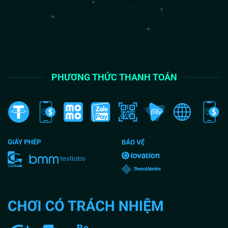
PHƯƠNG THỨC THANH TOÁN