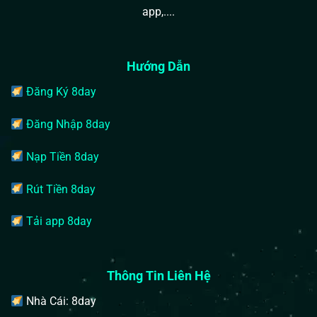
app,....
Hướng Dẫn
Đăng Ký 8day
Đăng Nhập 8day
Nạp Tiền 8day
Rút Tiền 8day
Tải app 8day
Thông Tin Liên Hệ
Nhà Cái: 8day