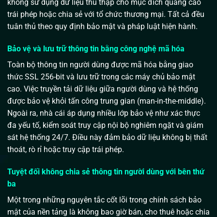
không sử dụng dữ liệu thu thập cho mục đích quảng cáo
trái phép hoặc chia sẻ với tổ chức thương mại. Tất cả đều
tuân thủ theo quy định bảo mật và pháp luật hiện hành.
Bảo vệ và lưu trữ thông tin bằng công nghệ mã hóa
Toàn bộ thông tin người dùng được mã hóa bằng giao
thức SSL 256-bit và lưu trữ trong các máy chủ bảo mật
cao. Việc truyền tải dữ liệu giữa người dùng và hệ thống
được bảo vệ khỏi tấn công trung gian (man-in-the-middle).
Ngoài ra, nhà cái áp dụng nhiều lớp bảo vệ như xác thực
đa yếu tố, kiểm soát truy cập nội bộ nghiêm ngặt và giám
sát hệ thống 24/7. Điều này đảm bảo dữ liệu không bị thất
thoát, rò rỉ hoặc truy cập trái phép.
Tuyệt đối không chia sẻ thông tin người dùng với bên thứ
ba
Một trong những nguyên tắc cốt lõi trong chính sách bảo
mật của nền tảng là không bao giờ bán, cho thuê hoặc chia