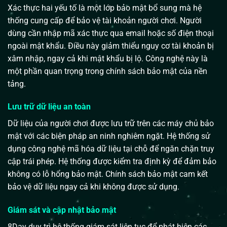
Xác thực hai yếu tố là một lớp bảo mật bổ sung mà hệ
thống cung cấp để bảo vệ tài khoản người chơi. Người
dùng cần nhập mã xác thực qua email hoặc số điện thoại
ngoài mật khẩu. Điều này giảm thiểu nguy cơ tài khoản bị
xâm nhập, ngay cả khi mật khẩu bị lộ. Công nghệ này là
một phần quan trọng trong chính sách bảo mật của nền
tảng.
Lưu trữ dữ liệu an toàn
Dữ liệu của người chơi được lưu trữ trên các máy chủ bảo
mật với các biện pháp an ninh nghiêm ngặt. Hệ thống sử
dụng công nghệ mã hóa dữ liệu tại chỗ để ngăn chặn truy
cập trái phép. Hệ thống được kiểm tra định kỳ để đảm bảo
không có lỗ hổng bảo mật. Chính sách bảo mật cam kết
bảo vệ dữ liệu ngay cả khi không được sử dụng.
Giám sát và cập nhật bảo mật
8Day duy trì hệ thống giám sát liên tục để phát hiện các