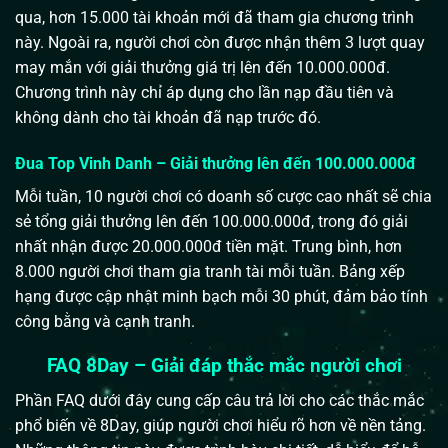
qua, hơn 15.000 tài khoản mới đã tham gia chương trình
này. Ngoài ra, người chơi còn được nhận thêm 3 lượt quay
may mắn với giải thưởng giá trị lên đến 10.000.000đ.
Chương trình này chỉ áp dụng cho lần nạp đầu tiên và
không dành cho tài khoản đã nạp trước đó.
Đua Top Vinh Danh – Giải thưởng lên đến 100.000.000đ
Mỗi tuần, 10 người chơi có doanh số cược cao nhất sẽ chia
sẻ tổng giải thưởng lên đến 100.000.000đ, trong đó giải
nhất nhận được 20.000.000đ tiền mặt. Trung bình, hơn
8.000 người chơi tham gia tranh tài mỗi tuần. Bảng xếp
hạng được cập nhật minh bạch mỗi 30 phút, đảm bảo tính
công bằng và cạnh tranh.
FAQ 8Day – Giải đáp thắc mắc người chơi
Phần FAQ dưới đây cung cấp câu trả lời cho các thắc mắc
phổ biến về 8Day, giúp người chơi hiểu rõ hơn về nền tảng.