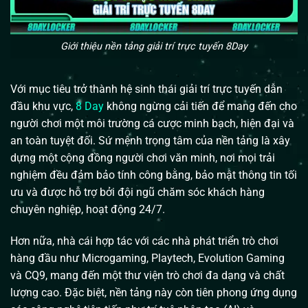
Giới thiệu nền tảng giải trí trực tuyến 8Day
Với mục tiêu trở thành hệ sinh thái giải trí trực tuyến dẫn
đầu khu vực,
8 Day
không ngừng cải tiến để mang đến cho
người chơi một môi trường cá cược minh bạch, hiện đại và
an toàn tuyệt đối. Sứ mệnh trọng tâm của nền tảng là xây
dựng một cộng đồng người chơi văn minh, nơi mọi trải
nghiệm đều đảm bảo tính công bằng, bảo mật thông tin tối
ưu và được hỗ trợ bởi đội ngũ chăm sóc khách hàng
chuyên nghiệp, hoạt động 24/7.
Hơn nữa, nhà cái hợp tác với các nhà phát triển trò chơi
hàng đầu như Microgaming, Playtech, Evolution Gaming
và CQ9, mang đến một thư viện trò chơi đa dạng và chất
lượng cao. Đặc biệt, nền tảng này còn tiên phong ứng dụng