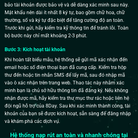
bảo tài khoản được bảo vệ và dễ dàng xác minh sau này.
Mật khẩu nên dài ít nhất 8 ký tự, bao gồm chữ hoa, chữ
thường, số và ký tự đặc biệt để tăng cường độ an toàn.
Trước khi gửi, hãy kiểm tra kỹ thông tin để tránh lỗi. Toàn
bộ bước này chỉ mất khoảng 2-3 phút.
Bước 3: Kích hoạt tài khoản
Khi hoàn tất biểu mẫu, hệ thống sẽ gửi mã xác nhận đến
email hoặc số điện thoại bạn đã cung cấp. Kiểm tra hộp
thư đến hoặc tin nhắn SMS để lấy mã, sau đó nhập mã
vào ô xác nhận trên trang web. Thao tác này nhằm xác
minh bạn là chủ sở hữu thông tin đã đăng ký. Nếu không
nhận được mã, hãy kiểm tra thư mục thư rác hoặc liên hệ
đội ngũ hỗ trợ của 8Day. Sau khi xác minh thành công, tài
khoản của bạn sẽ được kích hoạt, sẵn sàng để đăng nhập
và khám phá các dịch vụ.
Hệ thống nạp rút an toàn và nhanh chóng tại