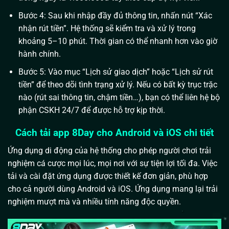
Bước 4:
Sau khi nhập đầy đủ thông tin, nhấn nút “Xác
nhận rút tiền”. Hệ thống sẽ kiểm tra và xử lý trong
khoảng 5–10 phút. Thời gian có thể nhanh hơn vào giờ
hành chính.
Bước 5:
Vào mục “Lịch sử giao dịch” hoặc “Lịch sử rút
tiền” để theo dõi tình trạng xử lý. Nếu có bất kỳ trục trặc
nào (rút sai thông tin, chậm tiền…), bạn có thể liên hệ bộ
phận CSKH 24/7 để được hỗ trợ kịp thời.
Cách tải app 8Day cho Android và iOS chi tiết
Ứng dụng di động của hệ thống cho phép người chơi trải
nghiệm cá cược mọi lúc, mọi nơi với sự tiện lợi tối đa. Việc
tải và cài đặt ứng dụng được thiết kế đơn giản, phù hợp
cho cả người dùng Android và iOS. Ứng dụng mang lại trải
nghiệm mượt mà và nhiều tính năng độc quyền.