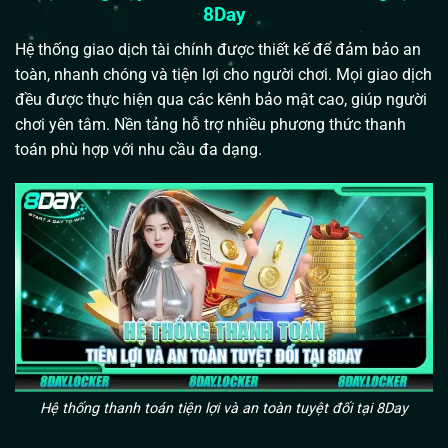
8Day
Hệ thống giao dịch tài chính được thiết kế để đảm bảo an
toàn, nhanh chóng và tiện lợi cho người chơi. Mọi giao dịch
đều được thực hiện qua các kênh bảo mật cao, giúp người
chơi yên tâm. Nền tảng hỗ trợ nhiều phương thức thanh
toán phù hợp với nhu cầu đa dạng.
Hệ thống thanh toán tiện lợi và an toàn tuyệt đối tại 8Day