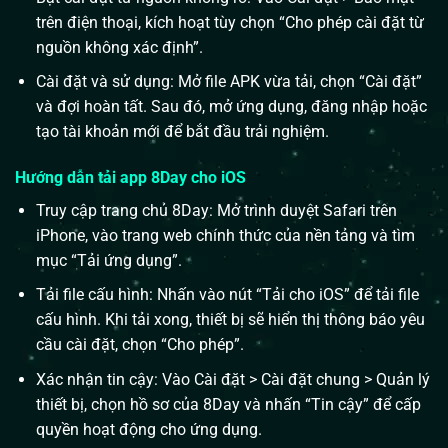
trên điện thoại, kích hoạt tùy chọn “Cho phép cài đặt từ
nguồn không xác định”.
Cài đặt và sử dụng: Mở file APK vừa tải, chọn “Cài đặt”
và đợi hoàn tất. Sau đó, mở ứng dụng, đăng nhập hoặc
tạo tài khoản mới để bắt đầu trải nghiệm.
Hướng dẫn tải app 8Day cho iOS
Truy cập trang chủ 8Day: Mở trình duyệt Safari trên
iPhone, vào trang web chính thức của nền tảng và tìm
mục “Tải ứng dụng”.
Tải file cấu hình: Nhấn vào nút “Tải cho iOS” để tải file
cấu hình. Khi tải xong, thiết bị sẽ hiển thị thông báo yêu
cầu cài đặt, chọn “Cho phép”.
Xác nhận tin cậy: Vào Cài đặt > Cài đặt chung > Quản lý
thiết bị, chọn hồ sơ của 8Day và nhấn “Tin cậy” để cấp
quyền hoạt động cho ứng dụng.