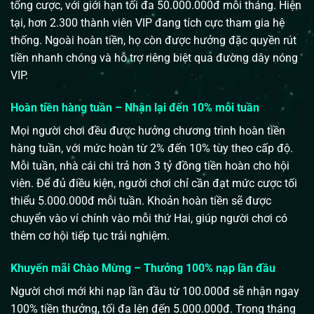
tổng cược, với giới hạn tối đa 50.000.000đ mỗi tháng. Hiện
tại, hơn 2.300 thành viên VIP đang tích cực tham gia hệ
thống. Ngoài hoàn tiền, họ còn được hưởng đặc quyền rút
tiền nhanh chóng và hỗ trợ riêng biệt qua đường dây nóng
VIP.
Hoàn tiền hàng tuần – Nhận lại đến 10% mỗi tuần
Mọi người chơi đều được hưởng chương trình hoàn tiền
hàng tuần, với mức hoàn từ 2% đến 10% tùy theo cấp độ.
Mỗi tuần, nhà cái chi trả hơn 3 tỷ đồng tiền hoàn cho hội
viên. Để đủ điều kiện, người chơi chỉ cần đạt mức cược tối
thiểu 5.000.000đ mỗi tuần. Khoản hoàn tiền sẽ được
chuyển vào ví chính vào mỗi thứ Hai, giúp người chơi có
thêm cơ hội tiếp tục trải nghiệm.
Khuyến mãi Chào Mừng – Thưởng 100% nạp lần đầu
Người chơi mới khi nạp lần đầu từ 100.000đ sẽ nhận ngay
100% tiền thưởng, tối đa lên đến 5.000.000đ. Trong tháng