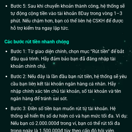
Bước 5:
Sau khi chuyển khoản thành công, hệ thống sẽ
tự động cộng tiền vào tài khoản 8Day trong vòng 1–3
phút. Nếu chậm hơn, bạn có thể liên hệ CSKH để được
hỗ trợ kiểm tra ngay lập tức.
Các bước rút tiền nhanh chóng
Bước 1:
Từ giao diện chính, chọn mục “Rút tiền” để bắt
đầu quá trình. Hãy đảm bảo bạn đã đăng nhập tài
khoản chính chủ.
Bước 2:
Nếu đây là lần đầu bạn rút tiền, hệ thống sẽ yêu
cầu bạn liên kết tài khoản ngân hàng cá nhân. Hãy
nhập chính xác tên chủ tài khoản, số tài khoản và tên
ngân hàng để tránh sai sót.
Bước 3:
Điền số tiền bạn muốn rút từ tài khoản. Hệ
thống sẽ hiển thị số dư hiện có và hạn mức tối đa. Ví dụ:
Nếu bạn có 2.000.000đ trong ví, bạn có thể rút tối đa
trong ngày là 1.500.000đ tùy theo cấp độ hội viên.