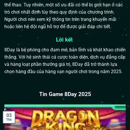
thể thao. Tuy nhiên, một số ưu đãi có thể bị giới hạn ở các
trò chơi nhất định tùy theo quy định của chương trình.
Người chơi nên xem kỹ thông tin trên trang khuyến mãi
hoặc liên hệ đội ngũ hỗ trợ để được giải đáp chi tiết.
Lời kết
8Day là bệ phóng cho đam mê, bản lĩnh và khát khao chiến
thắng. Với hệ sinh thái cá cược toàn diện, dịch vụ đẳng cấp
và hàng loạt phần thưởng giá trị, 8Day đã trở thành lựa
chọn hàng đầu của hàng vạn người chơi trong năm 2025.
Tin Game 8Day 2025
03
Th6