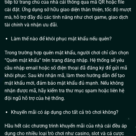
tiếp từ trang chủ của nhà cái thông qua mã QR hoặc file
cài đặt. Ứng dụng sở hữu giao diện thân thiện, tốc độ mượt
mà, hỗ trợ đầy đủ các tính năng như chơi game, giao dịch
tài chính và nhận ưu đãi.
Làm thế nào để khôi phục mật khẩu nếu quên?
Trong trường hợp quên mật khẩu, người chơi chỉ cần chọn
“Quên mật khẩu” trên trang đăng nhập. Hệ thống sẽ yêu
cầu nhập email hoặc số điện thoại đã đăng ký để gửi mã
khôi phục. Sau khi nhận mã, làm theo hướng dẫn để tạo
mật khẩu mới, đảm bảo mật khẩu đủ mạnh. Nếu không
nhận được mã, hãy kiểm tra thư mục spam hoặc liên hệ
đội ngũ hỗ trợ của hệ thống.
Khuyến mãi có áp dụng cho tất cả trò chơi không?
Hầu hết các chương trình khuyến mãi của nhà cái đều áp
dụng cho nhiều loại trò chơi như casino, slot và cá cược